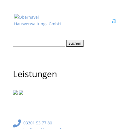
Suchen
nach:
info@oberhavel-hausverwaltung.de
03301 –
537780
Leistungen
03301 53 77 80